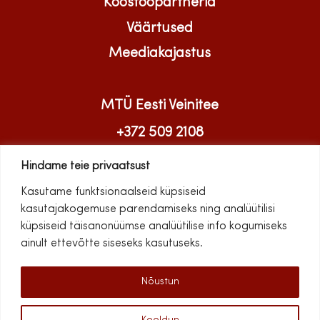
Koostööpartnerid
Väärtused
Meediakajastus
MTÜ Eesti Veinitee
+372 509 2108
info@veinitee.ee
Hindame teie privaatsust
Kasutame funktsionaalseid küpsiseid
kasutajakogemuse parendamiseks ning analüütilisi
küpsiseid täisanonüümse analüütilise info kogumiseks
ainult ettevõtte siseseks kasutuseks.
Nõustun
© 2026 MTÜ Eesti Veinitee