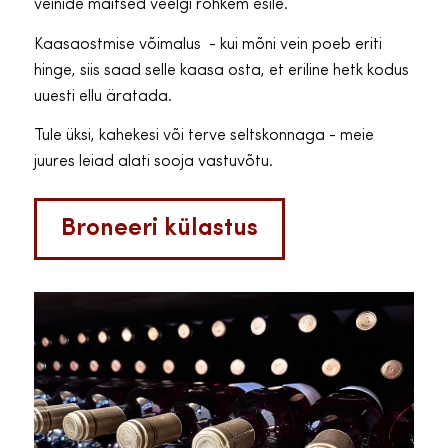
veinide maitsed veelgi rohkem esile.
Kaasaostmise võimalus - kui mõni vein poeb eriti
hinge, siis saad selle kaasa osta, et eriline hetk kodus
uuesti ellu äratada.
Tule üksi, kahekesi või terve seltskonnaga - meie
juures leiad alati sooja vastuvõtu.
Broneeri külastus