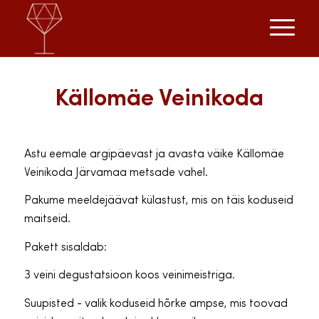
Källomäe Veinikoda
Astu eemale argipäevast ja avasta väike Källomäe
Veinikoda Järvamaa metsade vahel.
Pakume meeldejäävat külastust, mis on täis koduseid
maitseid.
Pakett sisaldab:
3 veini degustatsioon koos veinimeistriga.
Suupisted - valik koduseid hõrke ampse, mis toovad