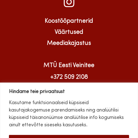
Koostööpartnerid
Väärtused
Meediakajastus
MTÜ Eesti Veinitee
+372 509 2108
info@veinitee.ee
Hindame teie privaatsust
Kasutame funktsionaalseid küpsiseid
kasutajakogemuse parendamiseks ning analüütilisi
küpsiseid täisanonüümse analüütilise info kogumiseks
ainult ettevõtte siseseks kasutuseks.