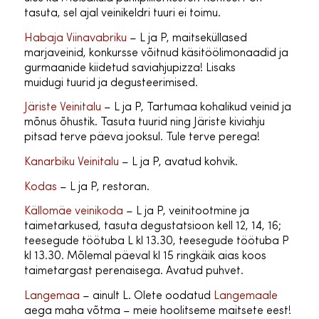
tasuta, sel ajal veinikeldri tuuri ei toimu.
Habaja Viinavabriku
– L ja P, maitseküllased
marjaveinid, konkursse võitnud käsitöölimonaadid ja
gurmaanide kiidetud saviahjupizza! Lisaks
muidugi tuurid ja degusteerimised.
Järiste Veinitalu
– L ja P, Tartumaa kohalikud veinid ja
mõnus õhustik. Tasuta tuurid ning Järiste kiviahju
pitsad terve päeva jooksul. Tule terve perega!
Kanarbiku Veinitalu
– L ja P, avatud kohvik.
Kodas
– L ja P, restoran.
Källomäe veinikoda
– L ja P, veinitootmine ja
taimetarkused, tasuta degustatsioon kell 12, 14, 16;
teesegude töötuba L kl 13.30, teesegude töötuba P
kl 13.30. Mõlemal päeval kl 15 ringkäik aias koos
taimetargast perenaisega. Avatud puhvet.
Langemaa
– ainult L. Olete oodatud
Langemaale
aega maha võtma – meie hoolitseme maitsete eest!