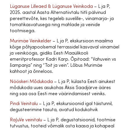
Lüganuse Lilleaed & Lüganuse Veinikoda
– L ja P,
2025. aastal Aasta Alternatiivtalu tiitli pälvinud
pereettevõte, kes tegeleb suvelille-, viinamarja- ja
tomatikasvatusega ning mahlade ja veinide
tootmisega.
Murimäe Veinikelder
– L ja P, ekskursioon maailma
kõige põhjapoolsemal terrassidel kasvaval viinamäel
ja veiniköögis, giidiks Eesti Maaülikooli
emeriitprofessor Kadri Karp. Õpitoad: “Vahuvein vs
šampanja” ning “Toit ja vein”. Lõbus Murimäe
kahhoot ja õnneloos.
Nööskeri Mõdukoda
– L ja P, külasta Eesti ainukest
mõdukoda uues asukohas Äksis Saadjärve ääres
ning saa osa Eesti mee väärindamisest veiniks.
Pindi Veinitalu
– L ja P, ekskursioonid igal täistunnil,
degusteerimine tasuta, avatud kodukohvik
RaJuVe veinitalu
– L ja P, degustatsioonid, tootmise
tutvustus, tooteid võimalik osta kaasa ja kohapeal