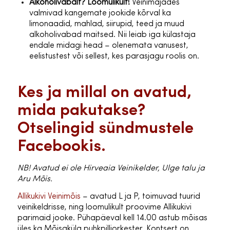
Alkoholivabalt? Loomulikult!
Veinimajades
valmivad kangemate jookide kõrval ka
limonaadid, mahlad, siirupid, teed ja muud
alkoholivabad maitsed. Nii leiab iga külastaja
endale midagi head – olenemata vanusest,
eelistustest või sellest, kes parasjagu roolis on.
Kes ja millal on avatud,
mida pakutakse?
Otselingid sündmustele
Facebookis.
NB! Avatud ei ole Hirveaia Veinikelder, Ulge talu ja
Aru Mõis.
Allikukivi Veinimõis
– avatud L ja P, toimuvad tuurid
veinikeldrisse, ning loomulikult proovime Allikukivi
parimaid jooke. Pühapäeval kell 14.00 astub mõisas
üles ka Mõisaküla puhkpilliorkester. Kontsert on