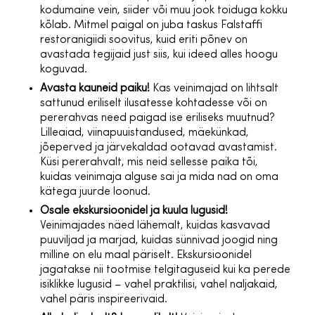
kodumaine vein, siider või muu jook toiduga kokku
kõlab. Mitmel paigal on juba taskus Falstaffi
restoranigiidi soovitus, kuid eriti põnev on
avastada tegijaid just siis, kui ideed alles hoogu
koguvad.
Avasta kauneid paiku!
Kas veinimajad on lihtsalt
sattunud eriliselt ilusatesse kohtadesse või on
pererahvas need paigad ise eriliseks muutnud?
Lilleaiad, viinapuuistandused, mäekünkad,
jõeperved ja järvekaldad ootavad avastamist.
Küsi pererahvalt, mis neid sellesse paika tõi,
kuidas veinimaja alguse sai ja mida nad on oma
kätega juurde loonud.
Osale ekskursioonidel ja kuula lugusid!
Veinimajades näed lähemalt, kuidas kasvavad
puuviljad ja marjad, kuidas sünnivad joogid ning
milline on elu maal päriselt. Ekskursioonidel
jagatakse nii tootmise telgitaguseid kui ka perede
isiklikke lugusid – vahel praktilisi, vahel naljakaid,
vahel päris inspireerivaid.