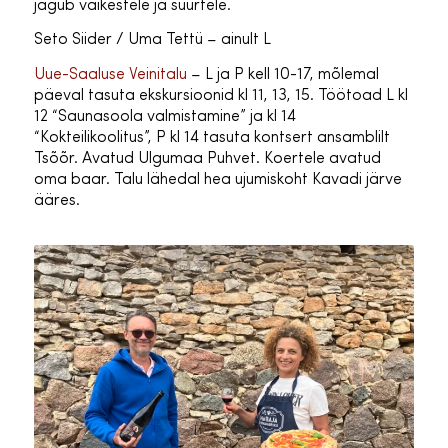
jagub väikestele ja suurtele.
Seto Siider / Uma Tettü – ainult L
Uue-Saaluse Veinitalu
– L ja P kell 10-17, mõlemal
päeval tasuta ekskursioonid kl 11, 13, 15. Töötoad L kl
12 “Saunasoola valmistamine” ja kl 14
“Kokteilikoolitus”, P kl 14 tasuta kontsert ansamblilt
Tsõõr. Avatud Ulgumaa Puhvet. Koertele avatud
oma baar. Talu lähedal hea ujumiskoht Kavadi järve
ääres.