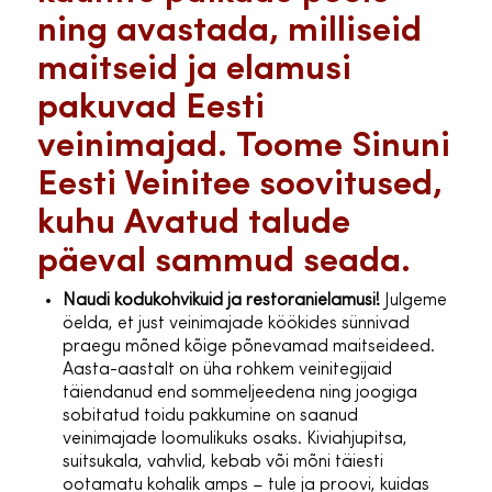
ning avastada, milliseid
maitseid ja elamusi
pakuvad Eesti
veinimajad. Toome Sinuni
Eesti Veinitee soovitused,
kuhu Avatud talude
päeval sammud seada.
Naudi kodukohvikuid ja restoranielamusi!
Julgeme
öelda, et just veinimajade köökides sünnivad
praegu mõned kõige põnevamad maitseideed.
Aasta-aastalt on üha rohkem veinitegijaid
täiendanud end sommeljeedena ning joogiga
sobitatud toidu pakkumine on saanud
veinimajade loomulikuks osaks. Kiviahjupitsa,
suitsukala, vahvlid, kebab või mõni täiesti
ootamatu kohalik amps – tule ja proovi, kuidas