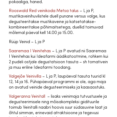
pokaaliga, haned.
Rooswald Red veinikoda Metsa talus
– L ja P,
mustikaveinihuvilistele duell punane versus valge, kus
degusteeritakse mustikaveine ja katsetatakse-
kombineeritakse põhimaitsetega, duellid toimuvad
mõlemal päeval kell 14.00 ja 15.00.
Rüüp Veinid – L ja P
Saaremaa I Veinitehas
– L ja P avatud nii Saaremaa
I Veinitehas kui Ideafarmi äädikatootmine, rohkem kui
2 pudeli ostjale degustatsioon tasuta – sh tomativein
ja muu eriline Ideafarmi toodang.
Valgejõe Veinivilla
– L ja P, laupäeval tasuta tuurid kl
12, 14 ja 16. Pühapäeval programmi ei ole, aga maja
on avatud veinide degusteerimiseks ja kaasaostuks.
Valgeranna Veinitall
– lisaks veinimaja tutvustusele ja
degusteerimisele ning mõisakompleksi giidituurile
toimub Veinitalli naabri hoovis suur südasuvine laat ja
õhtul simman, erinevaid atraktsioone ja tegevusi