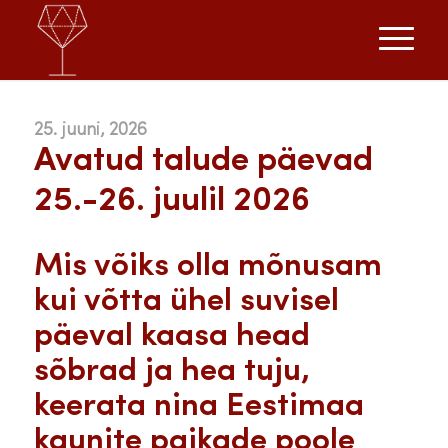
25. juuni, 2026
Avatud talude päevad
25.-26. juulil 2026
Mis võiks olla mõnusam
kui võtta ühel suvisel
päeval kaasa head
sõbrad ja hea tuju,
keerata nina Eestimaa
kaunite paikade poole